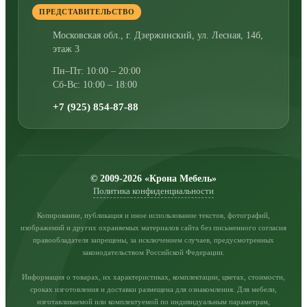
ПРЕДСТАВИТЕЛЬСТВО
Московская обл., г. Дзержинский
,
ул. Лесная, 14б,
этаж 3
Пн–Пт: 10:00 – 20:00
Сб-Вс: 10:00 – 18:00
+7 (925) 854-87-88
© 2009-2026 «Крона Мебель»
Политика конфиденциальности
Копирование, публикация и иное использование текстов, фотографий,
изображений и других охраняемых материалов сайта без письменного согласия
правообладателя запрещены, за исключением случаев, предусмотренных
законодательством Российской Федерации.
Информация о товарах, их характеристиках, комплектации, цветах, стоимости,
сроках изготовления и доставки размещена для ознакомления. Для мебели,
изготавливаемой или комплектуемой по индивидуальным параметрам,