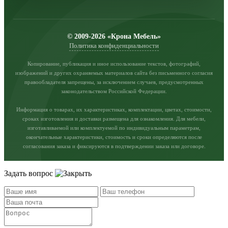
© 2009-2026 «Крона Мебель»
Политика конфиденциальности
Копирование, публикация и иное использование текстов, фотографий,
изображений и других охраняемых материалов сайта без письменного согласия
правообладателя запрещены, за исключением случаев, предусмотренных
законодательством Российской Федерации.
Информация о товарах, их характеристиках, комплектации, цветах, стоимости,
сроках изготовления и доставки размещена для ознакомления. Для мебели,
изготавливаемой или комплектуемой по индивидуальным параметрам,
окончательные характеристики, стоимость и сроки определяются после
согласования заказа и фиксируются в подтверждении заказа или договоре.
Задать вопрос