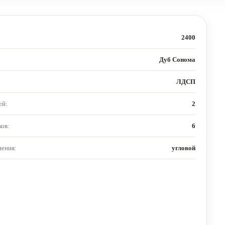
2400
Дуб Сонома
ЛДСП
ей:
2
ов:
6
нения:
угловой