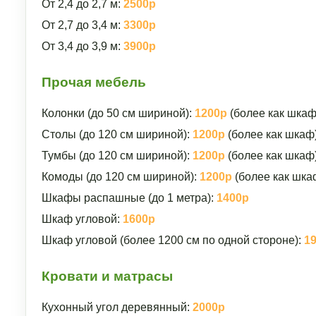
От 2,4 до 2,7 м:
2500р
От 2,7 до 3,4 м:
3300р
От 3,4 до 3,9 м:
3900р
Прочая мебель
Колонки (до 50 см шириной):
1200р
(более как шкаф
Столы (до 120 см шириной):
1200р
(более как шкаф
Тумбы (до 120 см шириной):
1200р
(более как шкаф
Комоды (до 120 см шириной):
1200р
(более как шка
Шкафы распашные (до 1 метра):
1400р
Шкаф угловой:
1600р
Шкаф угловой (более 1200 см по одной стороне):
1
Кровати и матрасы
Кухонный угол деревянный:
2000р