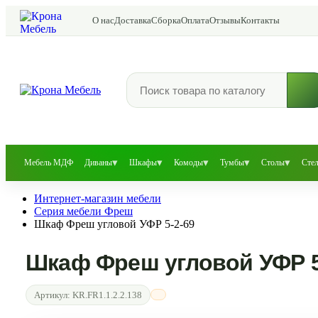
О нас
Доставка
Сборка
Оплата
Отзывы
Контакты
▾
▾
▾
▾
▾
Мебель МДФ
Диваны
Шкафы
Комоды
Тумбы
Столы
Сте
Интернет-магазин мебели
Серия мебели Фреш
Шкаф Фреш угловой УФР 5-2-69
Шкаф Фреш угловой УФР 5
Артикул:
KR.FR1.1.2.2.138