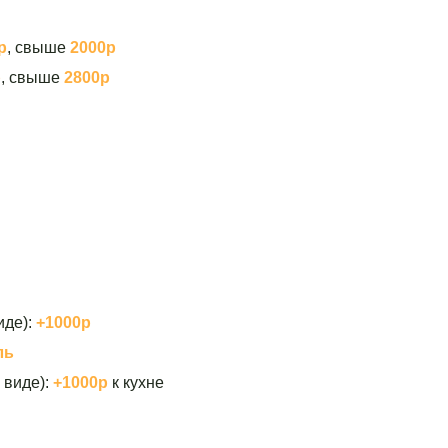
р
, свыше
2000р
р
, свыше
2800р
иде):
+1000р
ль
 виде):
+1000р
к кухне