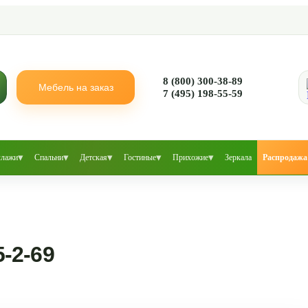
8 (800) 300-38-89
Мебель на заказ
7 (495) 198-55-59
▾
▾
▾
▾
▾
ллажи
Спальни
Детская
Гостиные
Прихожие
Зеркала
Распродажа
-2-69