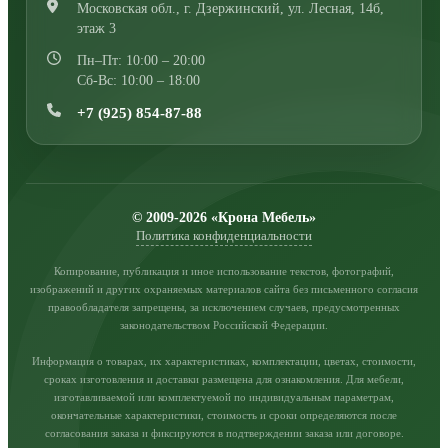
Московская обл., г. Дзержинский
,
ул. Лесная, 14б,
этаж 3
Пн–Пт: 10:00 – 20:00
Сб-Вс: 10:00 – 18:00
+7 (925) 854-87-88
© 2009-2026 «Крона Мебель»
Политика конфиденциальности
Копирование, публикация и иное использование текстов, фотографий,
изображений и других охраняемых материалов сайта без письменного согласия
правообладателя запрещены, за исключением случаев, предусмотренных
законодательством Российской Федерации.
Информация о товарах, их характеристиках, комплектации, цветах, стоимости,
сроках изготовления и доставки размещена для ознакомления. Для мебели,
изготавливаемой или комплектуемой по индивидуальным параметрам,
окончательные характеристики, стоимость и сроки определяются после
согласования заказа и фиксируются в подтверждении заказа или договоре.